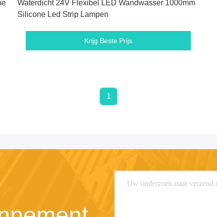
ne
Waterdicht 24V Flexibel LED Wandwasser 1000mm
Silicone Led Strip Lampen
Krijg Beste Prijs
1
nnement