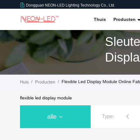
Dongguan NEON-LED Lighting Technology Co., Ltd.
Thuis
Producten
Sleut
Displ
Produ
/
/
Flexible Led Display Module Online Fab
Huis
Producten
flexible led display module
alle
Type:
IP68 LED-neon Flex