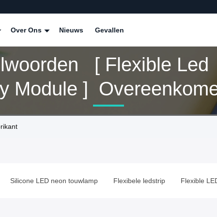
Over Ons
Nieuws
Gevallen
elwoorden [ Flexible Led
ay Module ] Overeenkome
cten
rikant
Silicone LED neon touwlamp
Flexibele ledstrip
Flexible L