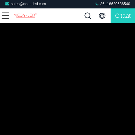
sales@neon-led.com
86--18620586540
Citaat