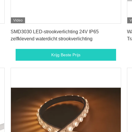
Video
V
Krijg Beste Prijs
SMD3030 LED-strookverlichting 24V IP65
Wa
zelfklevend waterdicht strookverlichting
Tr
Krijg Beste Prijs