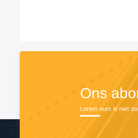
Ons abo
Lorem sum is niet zo