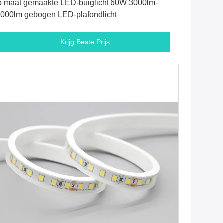
 maat gemaakte LED-buiglicht 60W 3000lm-
000lm gebogen LED-plafondlicht
Krijg Beste Prijs