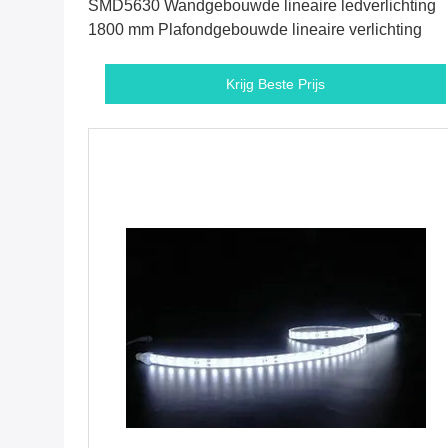
SMD5630 Wandgebouwde lineaire ledverlichting
1800 mm Plafondgebouwde lineaire verlichting
Krijg Beste Prijs