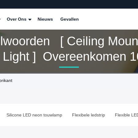
Over Ons
Nieuws
Gevallen
elwoorden [ Ceiling Moun
r Light ] Overeenkomen 1
cten
brikant
Silicone LED neon touwlamp
Flexibele ledstrip
Flexible L