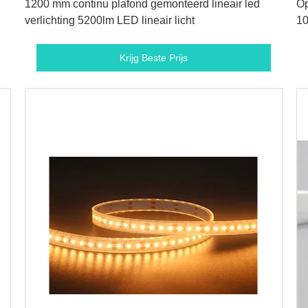
1200 mm continu plafond gemonteerd lineair led
Op
verlichting 5200lm LED lineair licht
10
Krijg Beste Prijs