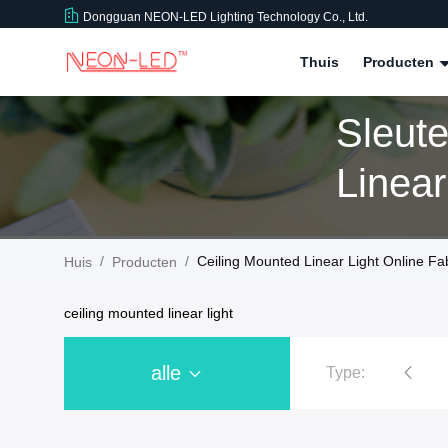
Dongguan NEON-LED Lighting Technology Co., Ltd.
Thuis
Producten
Sleut
Linea
Produ
/
/
Ceiling Mounted Linear Light Online Fa
Huis
Producten
ceiling mounted linear light
alle
Type:
IP68 LED-neon Flex