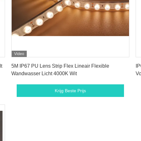
Video
Krijg Beste Prijs
t
5M IP67 PU Lens Strip Flex Lineair Flexible
IP
Wandwasser Licht 4000K Wit
Vo
bi
Krijg Beste Prijs