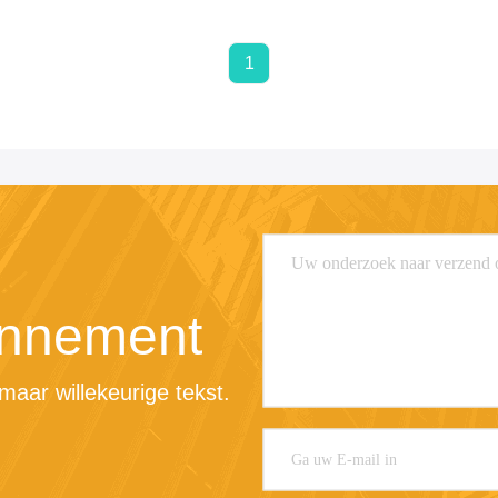
1
nnement
maar willekeurige tekst.