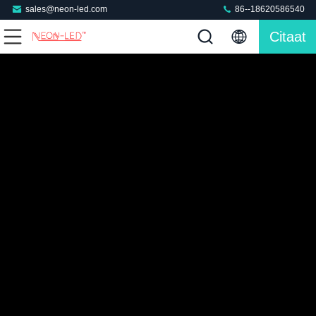
sales@neon-led.com
86--18620586540
Citaat