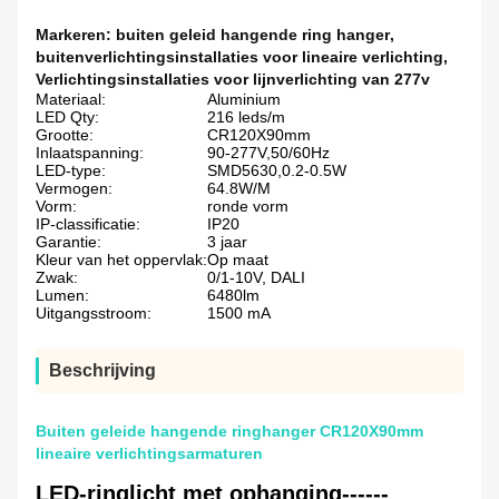
Markeren:
buiten geleid hangende ring hanger
,
buitenverlichtingsinstallaties voor lineaire verlichting
,
Verlichtingsinstallaties voor lijnverlichting van 277v
Materiaal:
Aluminium
LED Qty:
216 leds/m
Grootte:
CR120X90mm
Inlaatspanning:
90-277V,50/60Hz
LED-type:
SMD5630,0.2-0.5W
Vermogen:
64.8W/M
Vorm:
ronde vorm
IP-classificatie:
IP20
Garantie:
3 jaar
Kleur van het oppervlak:
Op maat
Zwak:
0/1-10V, DALI
Lumen:
6480lm
Uitgangsstroom:
1500 mA
Beschrijving
Buiten geleide hangende ringhanger CR120X90mm
lineaire verlichtingsarmaturen
LED-ringlicht met ophanging------