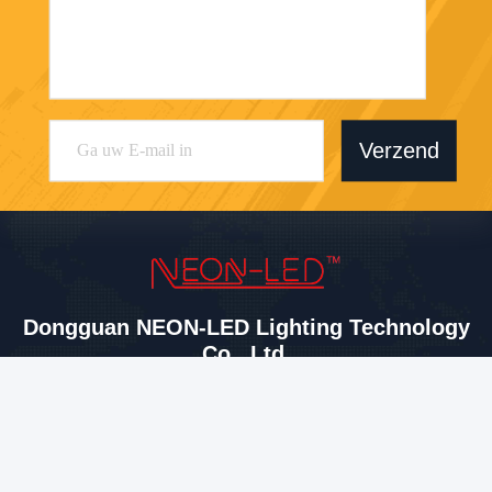
Verzend
Dongguan NEON-LED Lighting Technology
Co., Ltd.
sales@neon-led.com
86--18620586540
Bldg B6, B7, First Ind. Zone,
Yabian, Shajing Str., Baoan