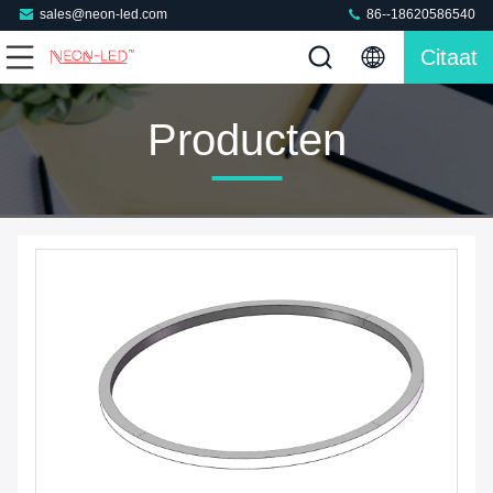
sales@neon-led.com
86--18620586540
Citaat
Producten